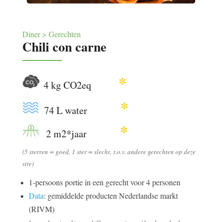
Diner > Gerechten
Chili con carne
*
4 kg CO2eq
*
74 L water
*
2 m2*jaar
(
5 sterren = goed, 1 ster = slecht,
t.o.v. andere gerechten op deze
site)
1-persoons portie in een gerecht voor 4 personen
Data
: gemiddelde producten Nederlandse markt
(RIVM)