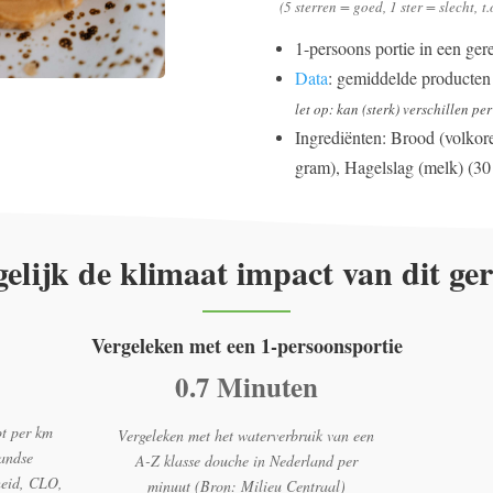
(
5 sterren = goed, 1 ster = slecht,
t.
1-persoons portie in een ger
Data
: gemiddelde producte
let op: kan (sterk) verschillen pe
Ingrediënten: Brood (volkor
gram), Hagelslag (melk) (30
elijk de klimaat impact van dit ge
Vergeleken met een 1-persoonsportie
0.7 Minuten
ot per km
Vergeleken met het waterverbruik van een
andse
A-Z klasse douche in Nederland per
heid, CLO,
minuut (Bron: Milieu Centraal)