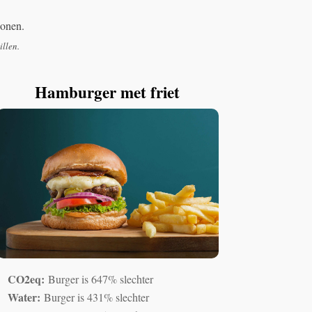
sonen.
illen.
Hamburger met friet
CO2eq:
Burger is 647% slechter
Water:
Burger is 431% slechter