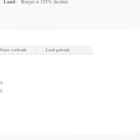
Land:
Burger is 325% slechter
Water verbruik
Land gebruik
8%
7%