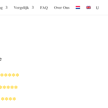
ng
Vergelijk
FAQ
Over Ons
e
*****
*****
****
r