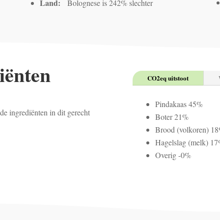
Land:
Bolognese is 242% slechter
iënten
CO2eq uitstoot
Pindakaas 45%
e ingrediënten in dit gerecht
Boter 21%
Brood (volkoren) 1
Hagelslag (melk) 1
Overig -0%