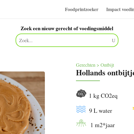
Foodprintzoeker
Impact voedi
Zoek een nieuw gerecht of voedingsmiddel
Gerechten > Ontbijt
Hollands ontbijtj
1 kg CO2eq
9 L water
1 m2*jaa