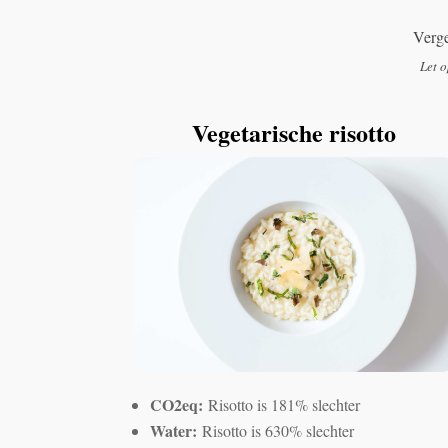
Verge
Let o
Vegetarische risotto
CO2eq:
Risotto is 181% slechter
Water:
Risotto is 630% slechter