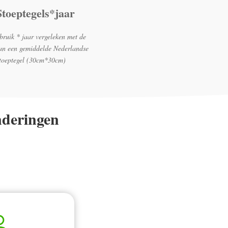
Stoeptegels*jaar
ruik * jaar vergeleken met de
van een gemiddelde Nederlandse
toeptegel (30cm*30cm)
nderingen