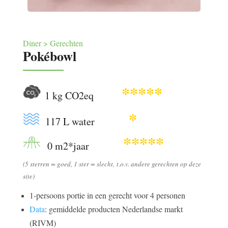
Diner > Gerechten
Pokébowl
*****
1 kg CO2eq
*
117 L water
*****
0 m2*jaar
(
5 sterren = goed, 1 ster = slecht,
t.o.v. andere gerechten op deze
site)
1-persoons portie in een gerecht voor 4 personen
Data
: gemiddelde producten Nederlandse markt
(RIVM)