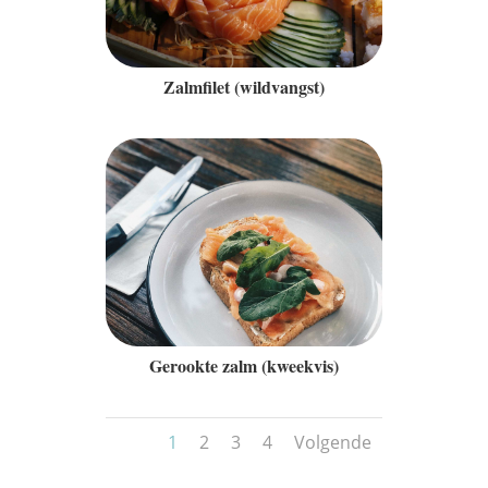
Zalmfilet (wildvangst)
Gerookte zalm (kweekvis)
1
2
3
4
Volgende