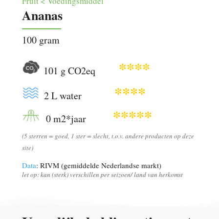
Fruit < Voedingsmiddel
Ananas
100 gram
****
101 g CO2eq
****
2 L water
*****
0 m2*jaar
(5 sterren = goed, 1 ster = slecht, t.o.v. andere producten op deze
site)
Data
: RIVM (gemiddelde Nederlandse markt)
let op: kan (sterk) verschillen per seizoen/ land van herkomst