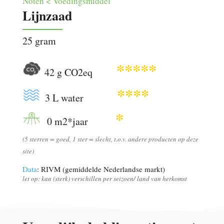
Noten < Voedingsmiddel
Lijnzaad
25 gram
*****
42 g CO2eq
****
3 L water
*
0 m2*jaar
(5 sterren = goed, 1 ster = slecht, t.o.v. andere producten op deze
site)
Data
: RIVM (gemiddelde Nederlandse markt)
let op: kan (sterk) verschillen per seizoen/ land van herkomst