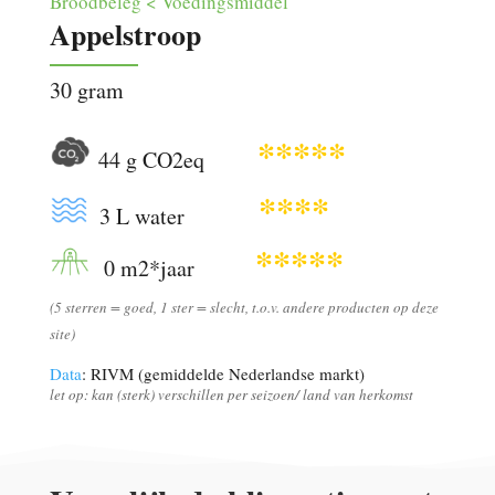
Broodbeleg < Voedingsmiddel
Appelstroop
30 gram
*****
44 g CO2eq
****
3 L water
*****
0 m2*jaar
(5 sterren = goed, 1 ster = slecht, t.o.v. andere producten op deze
site)
Data
: RIVM (gemiddelde Nederlandse markt)
let op: kan (sterk) verschillen per seizoen/ land van herkomst