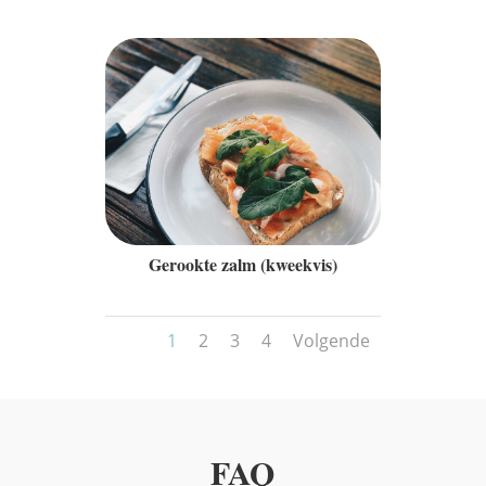
Gerookte zalm (kweekvis)
1
2
3
4
Volgende
FAQ