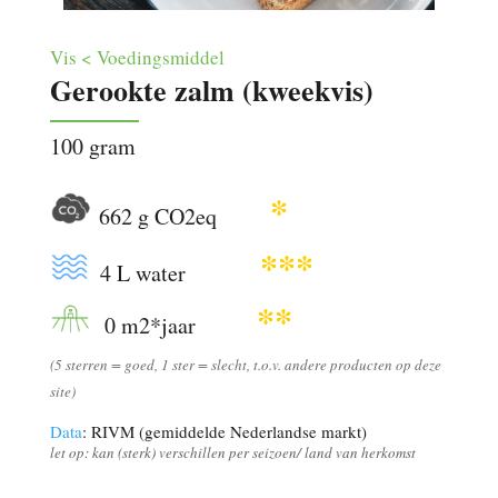
Vis < Voedingsmiddel
Gerookte zalm (kweekvis)
100 gram
*
662 g CO2eq
***
4 L water
**
0 m2*jaar
(5 sterren = goed, 1 ster = slecht, t.o.v. andere producten op deze
site)
Data
: RIVM (gemiddelde Nederlandse markt)
let op: kan (sterk) verschillen per seizoen/ land van herkomst