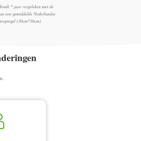
bruik * jaar vergeleken met de
van een gemiddelde Nederlandse
stoeptegel (30cm*30cm)
nderingen
n.
.