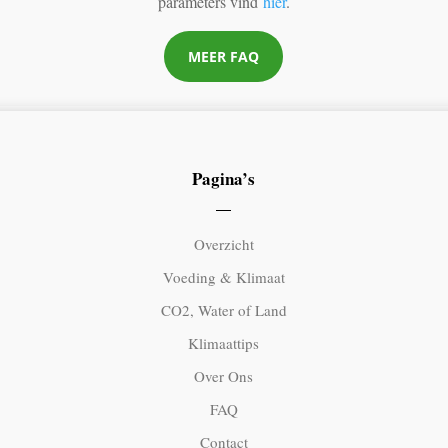
parameters vind
hier
.
MEER FAQ
Pagina’s
Overzicht
Voeding & Klimaat
CO2, Water of Land
Klimaattips
Over Ons
FAQ
Contact