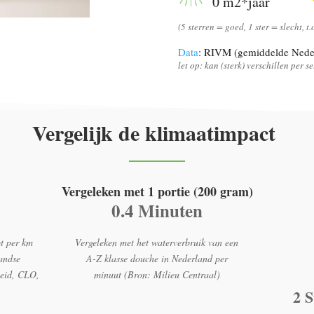
0 m2*jaar
(5 sterren = goed, 1 ster = slecht, t
Data
: RIVM (gemiddelde Nede
let op: kan (sterk) verschillen per 
Vergelijk de klimaatimpact
Vergeleken met 1 portie (200 gram)
0.4 Minuten
t per km
Vergeleken met het waterverbruik van een
andse
A-Z klasse douche in Nederland per
heid, CLO,
minuut (Bron: Milieu Centraal)
2 S