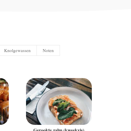
Knolgewassen
Noten
Gerookte zalm (kweekvis)