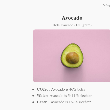
Let o
Avocado
Hele avocado (180 gram)
CO2eq:
Avocado is 46% beter
Water:
Avocado is 5411% slechter
Land:
Avocado is 167% slechter