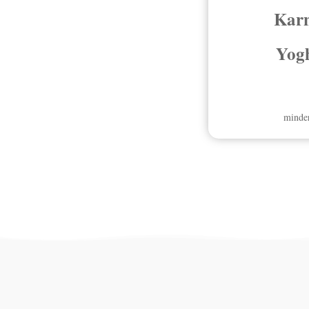
Karn
Yog
minder