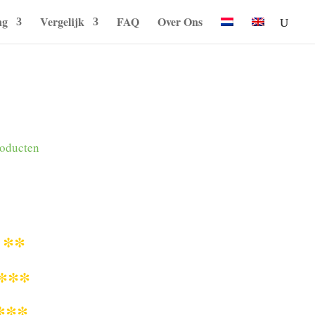
ng
Vergelijk
FAQ
Over Ons
roducten
**
q
***
***