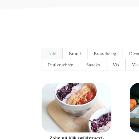
Alle
Brood
Broodbeleg
Dive
Peulvruchten
Snacks
Vis
Vle
Zalm uit blik (wildvangst)