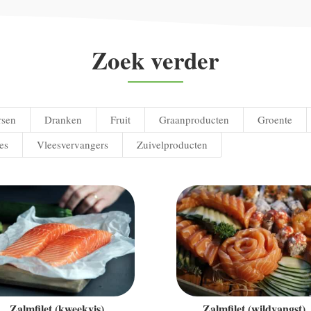
Zoek verder
rsen
Dranken
Fruit
Graanproducten
Groente
es
Vleesvervangers
Zuivelproducten
Zalmfilet (kweekvis)
Zalmfilet (wildvangst)