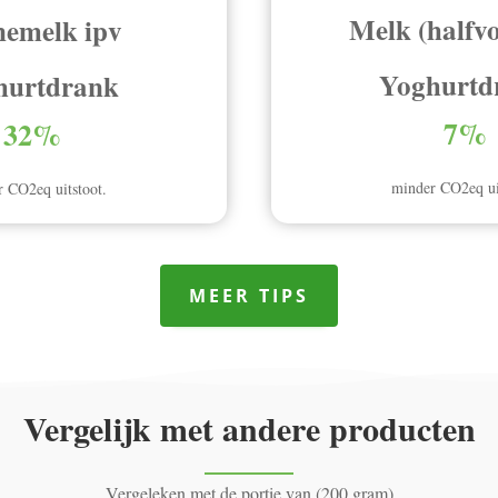
Melk (halfvo
emelk ipv
Yoghurtd
hurtdrank
7%
32%
minder CO2eq ui
 CO2eq uitstoot.
MEER TIPS
Vergelijk met andere producten
Vergeleken met de portie van (200 gram)