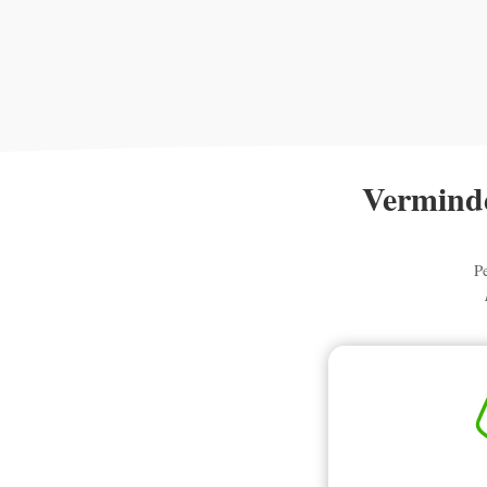
Verminde
P