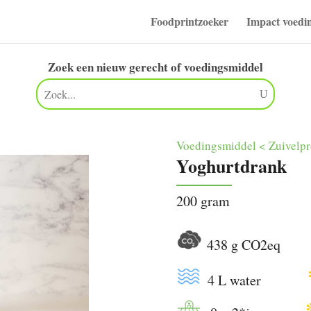
Foodprintzoeker
Impact voedi
Zoek een nieuw gerecht of voedingsmiddel
Voedingsmiddel < Zuivelp
Yoghurtdrank
200 gram
438 g CO2e
4 L water