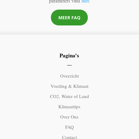
parameters vind
hier
.
MEER FAQ
Pagina’s
Overzicht
Voeding & Klimaat
CO2, Water of Land
Klimaattips
Over Ons
FAQ
Contact