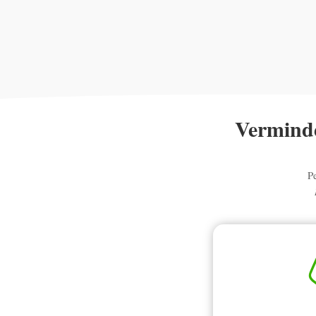
Verminde
P