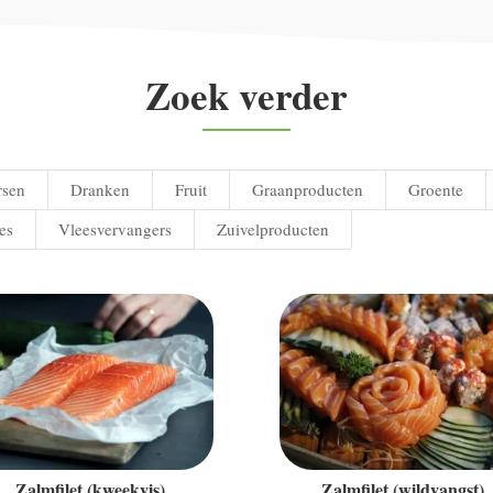
Zoek verder
rsen
Dranken
Fruit
Graanproducten
Groente
es
Vleesvervangers
Zuivelproducten
Zalmfilet (kweekvis)
Zalmfilet (wildvangst)