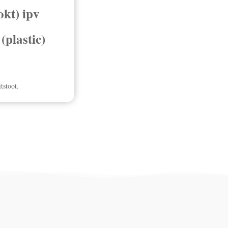
okt) ipv
(plastic)
tstoot.