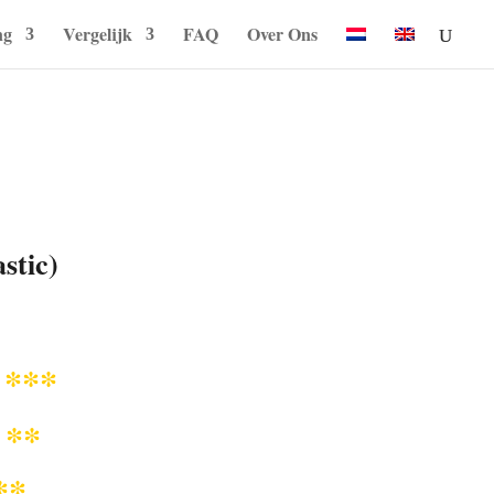
ng
Vergelijk
FAQ
Over Ons
stic)
***
q
**
r
**