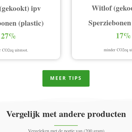
Witlof (geko
(gekookt) ipv
Sperziebonen 
onen (plastic)
17%
27%
minder CO2eq ui
 CO2eq uitstoot.
MEER TIPS
Vergelijk met andere producten
Vergeleken met de portie van (200 gram)