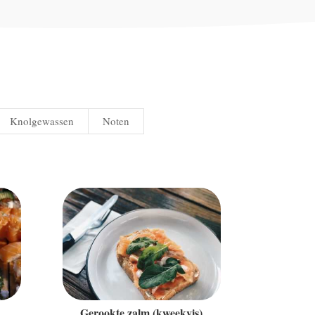
Knolgewassen
Noten
Gerookte zalm (kweekvis)