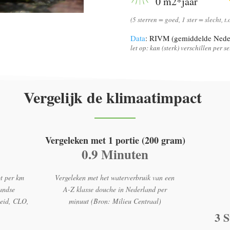
0 m2*jaar
(5 sterren = goed, 1 ster = slecht, t
Data
: RIVM (gemiddelde Nede
let op: kan (sterk) verschillen per 
Vergelijk de klimaatimpact
Vergeleken met 1 portie (200 gram)
0.9 Minuten
t per km
Vergeleken met het waterverbruik van een
andse
A-Z klasse douche in Nederland per
heid, CLO,
minuut (Bron: Milieu Centraal)
3 S