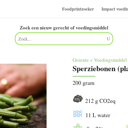
Foodprintzoeker
Impact voedi
Zoek een nieuw gerecht of voedingsmiddel
Groente < Voedingsmiddel
Sperziebonen (pla
200 gram
212 g CO2e
11 L wate