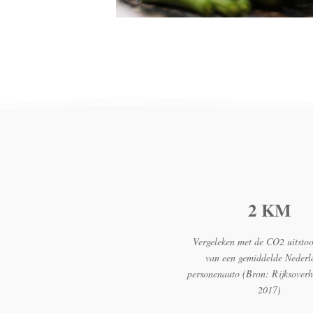
2 KM
Vergeleken met de CO2 uitstoo
van een gemiddelde Nederl
personenauto (Bron: Rijksover
2017)