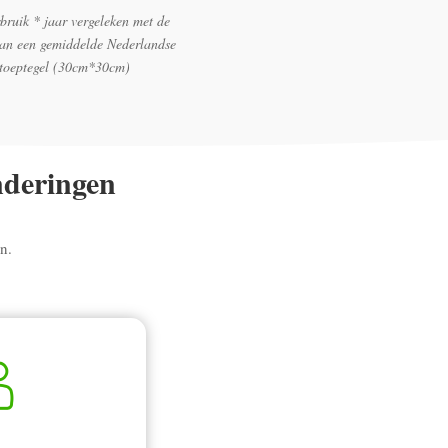
bruik * jaar vergeleken met de
van een gemiddelde Nederlandse
stoeptegel (30cm*30cm)
nderingen
n.
.