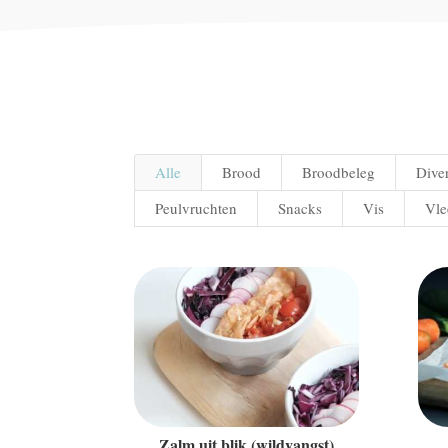
Alle
Brood
Broodbeleg
Dive
Peulvruchten
Snacks
Vis
Vle
Zalm uit blik (wildvangst)