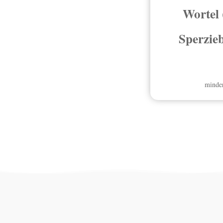
Wortel 
Sperzieb
minder