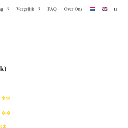
ng
Vergelijk
FAQ
Over Ons
k)
**
q
**
r
**