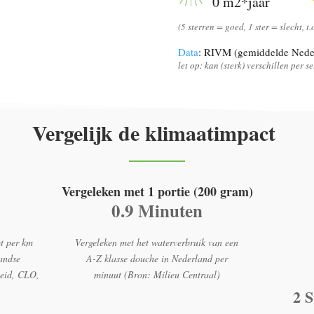
0 m2*jaar
(5 sterren = goed, 1 ster = slecht, t
Data
: RIVM (gemiddelde Nede
let op: kan (sterk) verschillen per 
Vergelijk de klimaatimpact
Vergeleken met 1 portie (200 gram)
0.9 Minuten
t per km
Vergeleken met het waterverbruik van een
andse
A-Z klasse douche in Nederland per
heid, CLO,
minuut (Bron: Milieu Centraal)
2 S