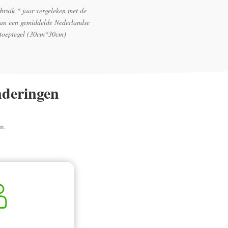
bruik * jaar vergeleken met de
van een gemiddelde Nederlandse
stoeptegel (30cm*30cm)
nderingen
n.
.