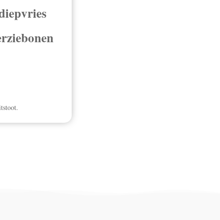
diepvries
perziebonen
tstoot.