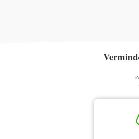
Verminde
P