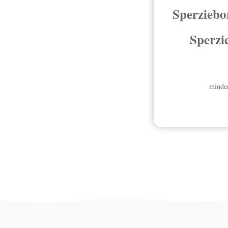
Sperziebon
Sperzi
minder