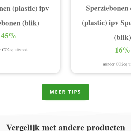
Sperziebonen 
en (plastic) ipv
(plastic) ipv S
ebonen (blik)
45%
(blik)
16%
 CO2eq uitstoot.
minder CO2eq ui
MEER TIPS
Vergelijk met andere producten