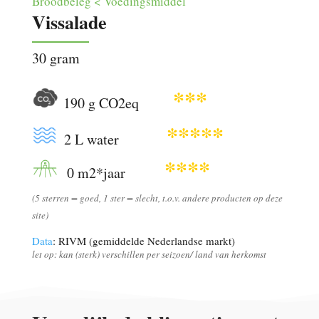
Broodbeleg < Voedingsmiddel
Vissalade
30 gram
***
190 g CO2eq
*****
2 L water
****
0 m2*jaar
(5 sterren = goed, 1 ster = slecht, t.o.v. andere producten op deze
site)
Data
: RIVM (gemiddelde Nederlandse markt)
let op: kan (sterk) verschillen per seizoen/ land van herkomst