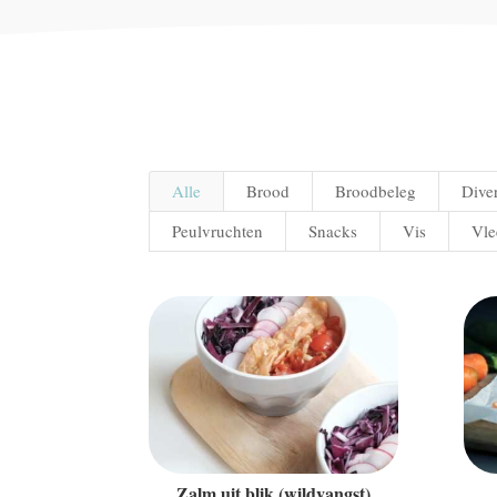
Alle
Brood
Broodbeleg
Dive
Peulvruchten
Snacks
Vis
Vle
Zalm uit blik (wildvangst)