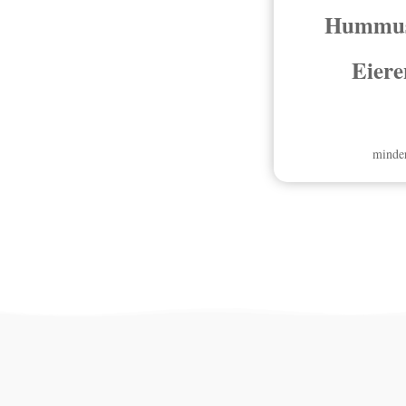
Hummus 
Eiere
minder