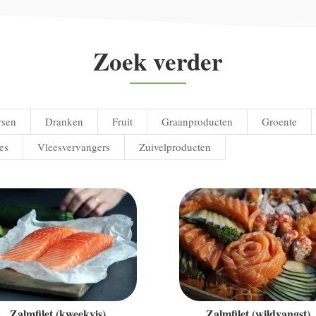
Zoek verder
rsen
Dranken
Fruit
Graanproducten
Groente
es
Vleesvervangers
Zuivelproducten
Zalmfilet (kweekvis)
Zalmfilet (wildvangst)