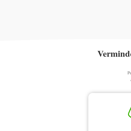
Verminde
P