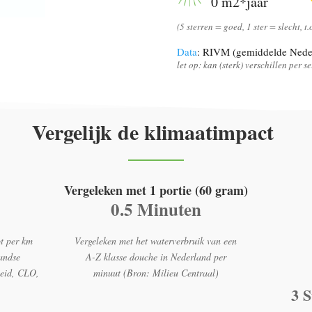
0 m2*jaar
(5 sterren = goed, 1 ster = slecht, t
Data
: RIVM (gemiddelde Nede
let op: kan (sterk) verschillen per 
Vergelijk de klimaatimpact
Vergeleken met 1 portie (60 gram)
0.5 Minuten
t per km
Vergeleken met het waterverbruik van een
andse
A-Z klasse douche in Nederland per
heid, CLO,
minuut (Bron: Milieu Centraal)
3 S