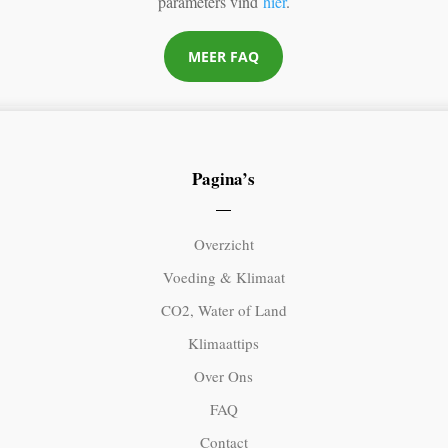
parameters vind
hier
.
MEER FAQ
Pagina’s
Overzicht
Voeding & Klimaat
CO2, Water of Land
Klimaattips
Over Ons
FAQ
Contact