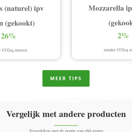
Mozzarella ip
(naturel) ipv
(gekook
n (gekookt)
2%
26%
minder CO2eq ui
 CO2eq uitstoot.
MEER TIPS
Vergelijk met andere producten
Vergeleken met de portie van (60 gram)