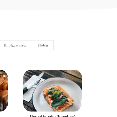
Knolgewassen
Noten
Gerookte zalm (kweekvis)