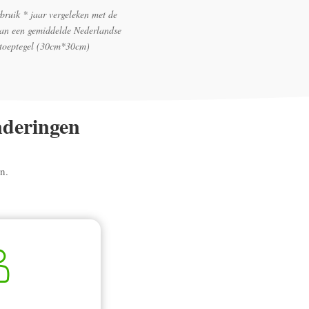
bruik * jaar vergeleken met de
van een gemiddelde Nederlandse
stoeptegel (30cm*30cm)
nderingen
n.
.