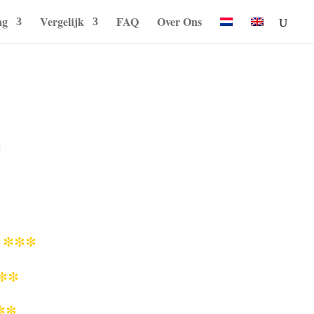
ng
Vergelijk
FAQ
Over Ons
l
***
q
**
**