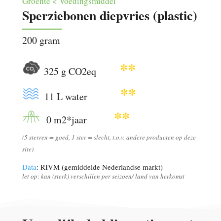
Groente < Voedingsmiddel
Sperziebonen diepvries (plastic)
200 gram
**
325 g CO2eq
**
11 L water
**
0 m2*jaar
(5 sterren = goed, 1 ster = slecht, t.o.v. andere producten op deze
site)
Data
: RIVM (gemiddelde Nederlandse markt)
let op: kan (sterk) verschillen per seizoen/ land van herkomst