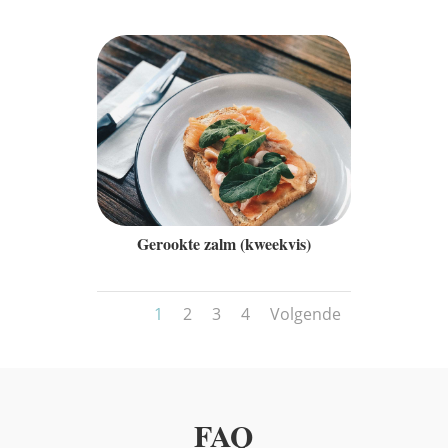
Gerookte zalm (kweekvis)
1
2
3
4
Volgende
FAQ