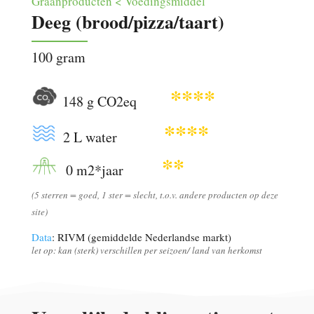
Graanproducten < Voedingsmiddel
Deeg (brood/pizza/taart)
100 gram
****
148 g CO2eq
****
2 L water
**
0 m2*jaar
(5 sterren = goed, 1 ster = slecht, t.o.v. andere producten op deze
site)
Data
: RIVM (gemiddelde Nederlandse markt)
let op: kan (sterk) verschillen per seizoen/ land van herkomst