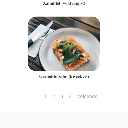
Zalmfilet (wildvangst)
Gerookte zalm (kweekvis)
1
2
3
4
Volgende