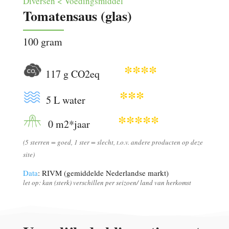
Diversen < Voedingsmiddel
Tomatensaus (glas)
100 gram
****
117 g CO2eq
***
5 L water
*****
0 m2*jaar
(5 sterren = goed, 1 ster = slecht, t.o.v. andere producten op deze
site)
Data
: RIVM (gemiddelde Nederlandse markt)
let op: kan (sterk) verschillen per seizoen/ land van herkomst