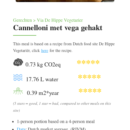
Gerechten > Via De Hippe Vegetarier
Cannelloni met vega gehakt
This meal is based on a recipe from Dutch food site De Hippe
Vegetariër, click
here
for the recipe.
*****
0.73 kg CO2eq
*****
17.76 L water
*****
0.39 m2*year
(
5 stars = good, 1 star = bad,
compared to other meals on this
site)
1-person portion based on a 4-person meal
Data
: Dutch market average (RIVM)