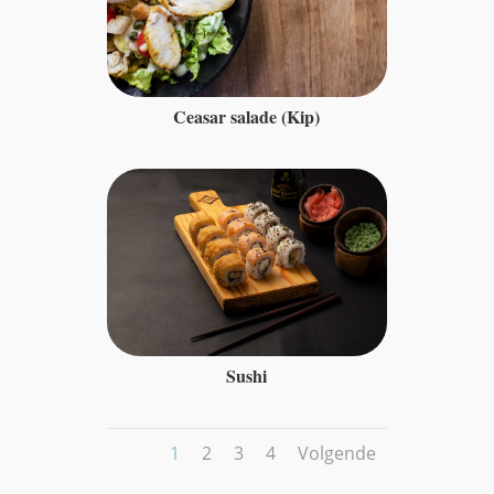
Ceasar salade (Kip)
Sushi
1
2
3
4
Volgende